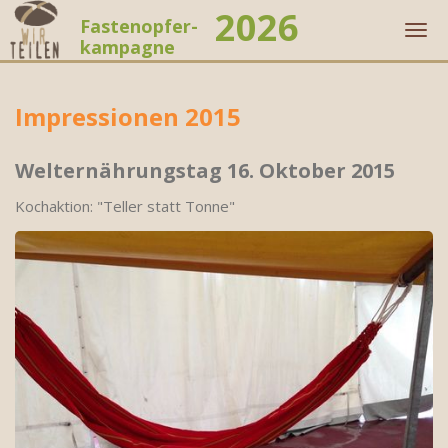
2026
Fastenopfer-
Men
kampagne
Zum
Inhalt
Impressionen 2015
springen
Zum
Welternährungstag 16. Oktober 2015
Inhalt
springen
Kochaktion: "Teller statt Tonne"