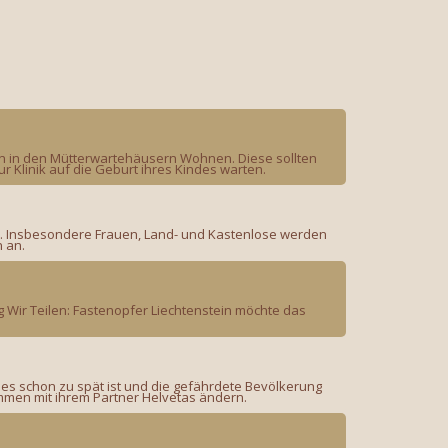
en in den Mütterwartehäusern Wohnen. Diese sollten
Klinik auf die Geburt ihres Kindes warten.
n. Insbesondere Frauen, Land- und Kastenlose werden
n an.
g Wir Teilen: Fastenopfer Liechtenstein möchte das
 es schon zu spät ist und die gefährdete Bevölkerung
sammen mit ihrem Partner Helvetas ändern.