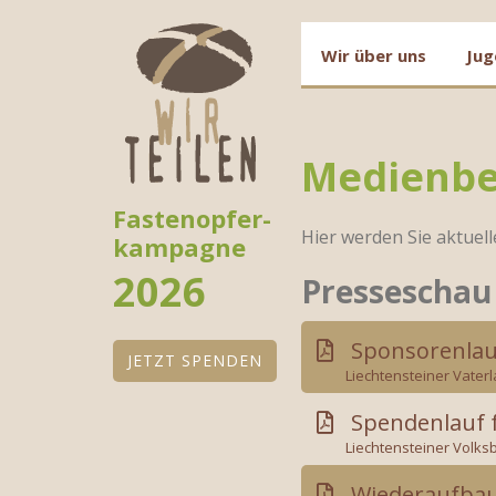
Wir über uns
Jug
Zum
Inhalt
springen
Medienbe
Zum
Fastenopfer-
Inhalt
Hier werden Sie aktuell
kampagne
springen
2026
Presseschau
Sponsorenlau
JETZT SPENDEN
Liechtensteiner Vaterl
Spendenlauf fu
Liechtensteiner Volksb
Wiederaufbau