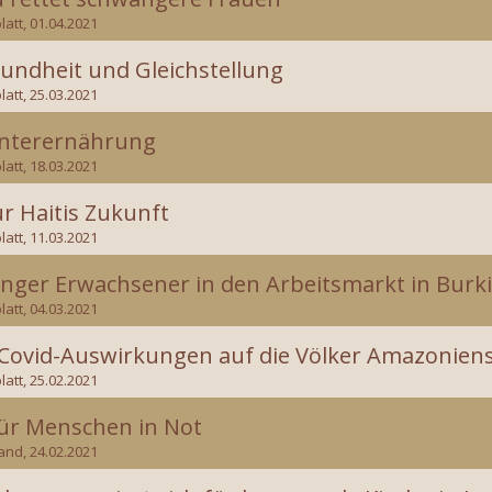
latt, 01.04.2021
undheit und Gleichstellung
latt, 25.03.2021
Unterernährung
latt, 18.03.2021
r Haitis Zukunft
latt, 11.03.2021
unger Erwachsener in den Arbeitsmarkt in Burk
latt, 04.03.2021
Covid-Auswirkungen auf die Völker Amazonien
latt, 25.02.2021
̈r Menschen in Not
and, 24.02.2021