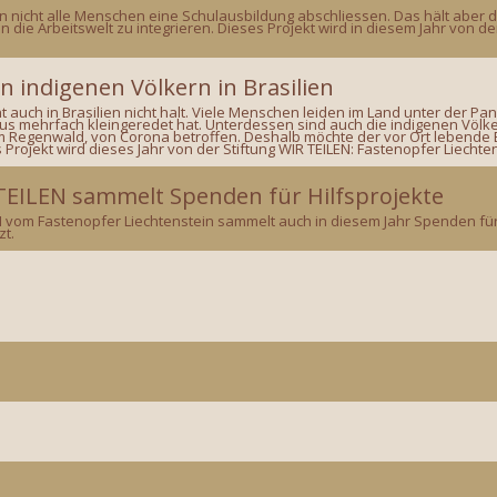
n nicht alle Menschen eine Schulausbildung abschliessen. Das hält aber d
 die Arbeitswelt zu integrieren. Dieses Projekt wird in diesem Jahr von der
n indigenen Völkern in Brasilien
auch in Brasilien nicht halt. Viele Menschen leiden im Land unter der Pan
rus mehrfach kleingeredet hat. Unterdessen sind auch die indigenen Vö
 Regenwald, von Corona betroffen. Deshalb möchte der vor Ort lebende B
 Projekt wird dieses Jahr von der Stiftung WIR TEILEN: Fastenopfer Liechtens
TEILEN sammelt Spenden für Hilfsprojekte
EN vom Fastenopfer Liechtenstein sammelt auch in diesem Jahr Spenden fü
zt.