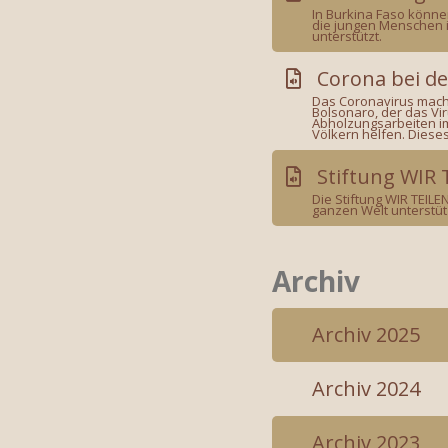
In Burkina Faso könne
die jungen Menschen in
unterstützt.
Corona bei de
Das Coronavirus macht 
Bolsonaro, der das Vi
Abholzungsarbeiten im
Völkern helfen. Dieses
Stiftung WIR 
Die Stiftung WIR TEIL
ganzen Welt unterstüt
Archiv
Archiv 2025
Archiv 2024
Archiv 2023