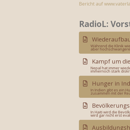
Bericht auf www.vaterla
RadioL: Vors
Wiederaufba
Während die Klinik wi
aber hochschwangere F
Kampf um die
Nepal hat immer wiede
immernoch stark diskri
Hunger in Ind
In Indien gibt es ein 
zusammen mit der Rea
Bevölkerungss
In Haiti wird die Bev
wird gar nicht erst ev
Ausbildungshi