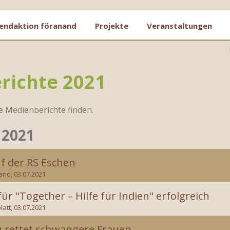
endaktion föranand
Projekte
Veranstaltungen
richte 2021
e Medienberichte finden.
 2021
f der RS Eschen
and, 03.07.2021
̈r "Together – Hilfe für Indien" erfolgreich
latt, 03.07.2021
 rettet schwangere Frauen