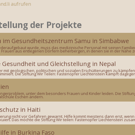
nd.li aufrufen
tellung der Projekte
u im Gesundheitszentrum Samu in Simbabwe
ederaufgebaut wurde, muss das medizinische Personal mit seinen Famili
rauen aus entlegenen Dörfern beherbergen, in denen sie in der Nähe zur 
 Gesundheit und Gleichstellung in Nepal
r mit geologischen, politischen und sozialen Erschütterungen zu kämpfe
miniert. Die Stiftung Wir Teilen: Fastenopfer Liechtenstein kämpft dagege
ien
Hungerproblem, unter dem besonders Frauen und Kinder leiden. Die Stiftun
lschule Eschen ändern.
chutz in Haiti
ölkerung nicht vor Gefahren gewarnt. Hilfe kommt meistens dann erst, wenn
akuiert. Das möchte die Stiftung Wir teilen: Fastenopfer Liechtenstein zu
lfe in Burkina Faso