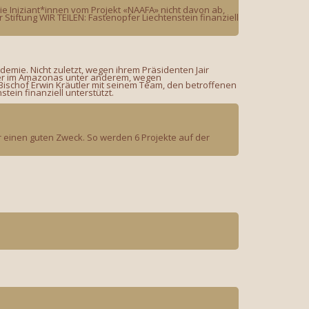
ie Iniziant*innen vom Projekt «NAAFA» nicht davon ab,
 Stiftung WIR TEILEN: Fastenopfer Liechtenstein finanziell
demie. Nicht zuletzt, wegen ihrem Präsidenten Jair
lker im Amazonas unter anderem, wegen
ischof Erwin Kräutler mit seinem Team, den betroffenen
tein finanziell unterstützt.
r einen guten Zweck. So werden 6 Projekte auf der